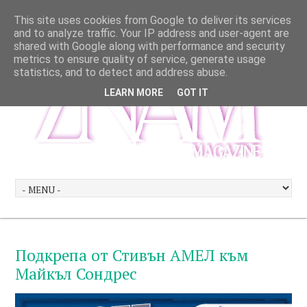
This site uses cookies from Google to deliver its services
and to analyze traffic. Your IP address and user-agent are
shared with Google along with performance and security
metrics to ensure quality of service, generate usage
statistics, and to detect and address abuse.
LEARN MORE
GOT IT
Подкрепа от Стивън АМЕЛ към
Майкъл Сондрес