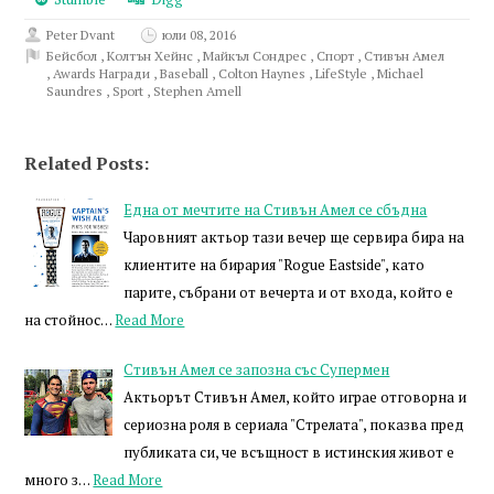
Peter Dvant
юли 08, 2016
Бейсбол
,
Колтън Хейнс
,
Майкъл Сондрес
,
Спорт
,
Стивън Амел
,
Awards Награди
,
Baseball
,
Colton Haynes
,
LifeStyle
,
Michael
Saundres
,
Sport
,
Stephen Amell
Related Posts:
Една от мечтите на Стивън Амел се сбъдна
Чаровният актьор тази вечер ще сервира бира на
клиентите на бирария "Rogue Eastside", като
парите, събрани от вечерта и от входа, който е
на стойнос…
Read More
Стивън Амел се запозна със Супермен
Актьорът Стивън Амел, който играе отговорна и
сериозна роля в сериала "Стрелата", показва пред
публиката си, че всъщност в истинския живот е
много з…
Read More