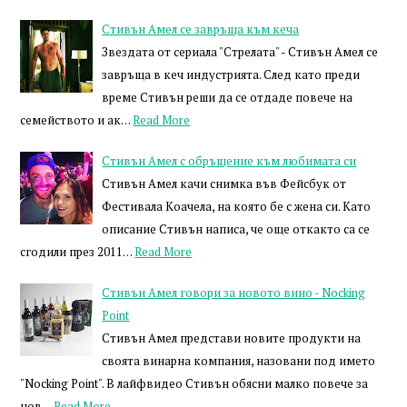
Стивън Амел се завръща към кеча
Звездата от сериала "Стрелата" - Стивън Амел се
завръща в кеч индустрията. След като преди
време Стивън реши да се отдаде повече на
семейството и ак…
Read More
Стивън Амел с обръщение към любимата си
Стивън Амел качи снимка във Фейсбук от
Фестивала Коачела, на която бе с жена си. Като
описание Стивън написа, че още откакто са се
сгодили през 2011…
Read More
Стивън Амел говори за новото вино - Nocking
Point
Стивън Амел представи новите продукти на
своята винарна компания, назовани под името
"Nocking Point". В лайфвидео Стивън обясни малко повече за
нов…
Read More