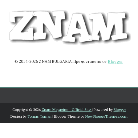
© 2014-2026 ZNAM BULGARIA. Предоставено от
Blogger
.
Copyright ©
2026
Znam Magazine - Official Site
| Powered by
Blogger
Design by
Tomas Toman
| Blogger Theme by
NewBloggerThemes.com