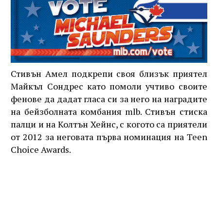
Стивън Амел подкрепи своя близък приятел
Майкъл Сондрес като помоли учтиво своите
фенове да дадат гласа си за него на наградите
на бейзболната комбания mlb. Стивън стиска
палци и на Колтън Хейнс, с когото са приятели
от 2012 за неговата първа номинация на Teen
Choice Awards.