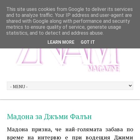
This site uses cookies from Google to deliver its services
and to analyze traffic. Your IP address and user-agent are
shared with Google along with performance and security
metrics to ensure quality of service, generate usage
statistics, and to detect and address abuse.
LEARN MORE
GOT IT
Мадона за Джъми Фалън
Мадона призна, че най-голямата забава по
време на интервю е при водещия Джими