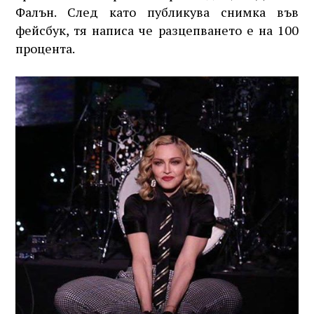
Фалън. След като публикува снимка във
фейсбук, тя написа че разцепването е на 100
процента.