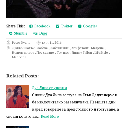
Share This:
Facebook
Twitter
Google+
Stumble
Digg
Peter Dvant
юни 11, 2016
Джими Фалън
,
Забава
,
Забавление
,
Лайфстайл
,
Мадона
,
Нощен живот
,
Предаване
,
Ток шоу
,
Jimmy Fallon
,
LifeStyle
,
Madonna
Related Posts:
Дуа Липа се уплаши
Снощи Дуа Липа гостува на Елън Дедженеръс и
бе изключително развълнувана. Певицата дни
наред говореше за предстоящото й гостуване, а
снощи когато до…
Read More