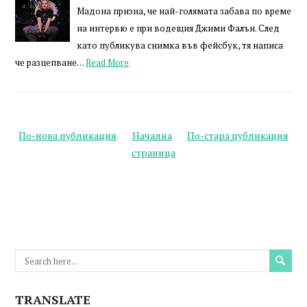
Мадона призна, че най-голямата забава по време
на интервю е при водещия Джими Фалън. След
като публикува снимка във фейсбук, тя написа
че разцепване…
Read More
По-нова публикация
Начална
По-стара публикация
страница
TRANSLATE