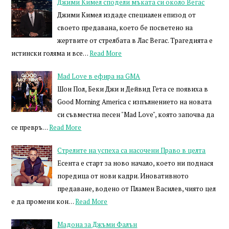
Джими Кимел сподели мъката си около Вегас
Джими Кимел издаде специален епизод от
своето предавана, което бе посветено на
жертвите от стрелбата в Лас Вегас. Трагедията е
истински голяма и все…
Read More
Mad Love в ефира на GMA
Шон Пол, Беки Джи и Дейвид Гета се появиха в
Good Morning America с изпълнението на новата
си съвместна песен "Mad Love", която започва да
се превръ…
Read More
Стрелите на успеха са насочени Право в целта
Есента е старт за ново начало, което ни поднася
поредица от нови кадри. Иновативното
предаване, водено от Пламен Василев, чиято цел
е да промени кон…
Read More
Мадона за Джъми Фалън