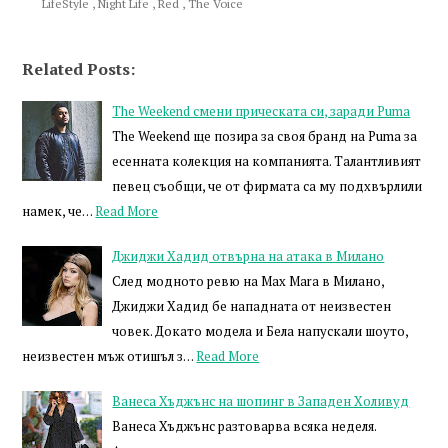
LifeStyle
,
Night Life
,
Red
,
The Voice
Related Posts:
The Weekend смени прическата си, заради Puma
The Weekend ще позира за своя бранд на Puma за
есенната колекция на компанията. Талантливият
певец съобщи, че от фирмата са му подхвърлили
намек, че…
Read More
Джиджи Хадид отвърна на атака в Милано
След модното ревю на Max Mara в Милано,
Джиджи Хадид бе нападната от неизвестен
човек. Докато модела и Бела напускали шоуто,
неизвестен мъж отишъл з…
Read More
Ванеса Хъджънс на шопинг в Западен Холивуд
Ванеса Хъджънс разтоварва всяка неделя.