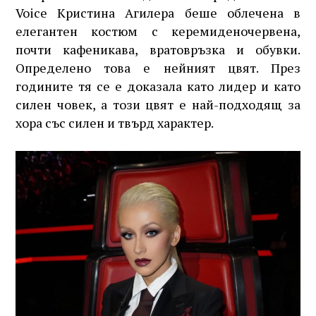
Voice Кристина Агилера беше облечена в
елегантен костюм с керемиденочервена,
почти кафеникава, вратовръзка и обувки.
Определено това е нейният цвят. През
годините тя се е доказала като лидер и като
силен човек, а този цвят е най-подходящ за
хора със силен и твърд характер.