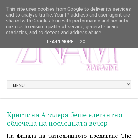
This site uses cookies from Google to deliver its services
and to analyze traffic. Your IP address and user-agent are
shared with Google along with performance and security
metrics to ensure quality of service, generate usage
statistics, and to detect and address abuse.
LEARN MORE
GOT IT
Кристина Агилера беше елегантно
облечена на последната вечер
На финала на тазгодишното предаване The