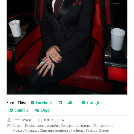
Share This:
Facebook
Twitter
Google+
Stumble
Digg
Peter Dvant
май 21, 2016
Кафяв
,
Керемиденочервен
,
Кристина Агилера
,
Лайфстайл
,
Мода
,
Музика
,
Christina Aguilera
,
Fashion
,
Fashion Expert
,