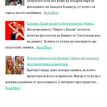
Актрисата този път реши да похарчи пари из
магазините на Западен Холивуд, от които си
хареса доста закачливи…
Read More
Харпърс Базар посвети фотосесия на Динята
Мегасписанието "Harper's Bazaar" посвети
почетна фотосесия на Динята за "Световния ден
на динята". Всички от екипа на списанието ще
подготвят снимки…
Read More
Новата прическа на Бритни Спиърс предизвика
противоречиви коментари
Бритни Спиърс днес повери снимка, на която
представя новата си прическа. Макар и тя да не е
напълно различна от досегашната, в интернет пространство…
Read More