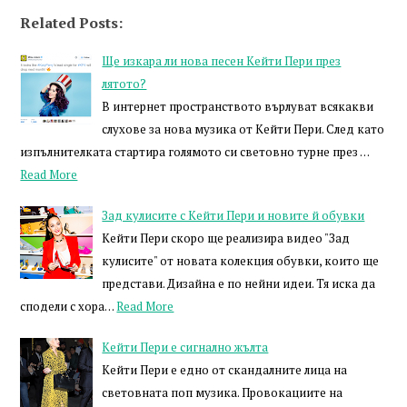
Related Posts:
Ще изкара ли нова песен Кейти Пери през
лятото?
В интернет пространството върлуват всякакви
слухове за нова музика от Кейти Пери. След като
изпълнителката стартира голямото си световно турне през …
Read More
Зад кулисите с Кейти Пери и новите й обувки
Кейти Пери скоро ще реализира видео "Зад
кулисите" от новата колекция обувки, които ще
представи. Дизайна е по нейни идеи. Тя иска да
сподели с хора…
Read More
Кейти Пери е сигнално жълта
Кейти Пери е едно от скандалните лица на
световната поп музика. Провокациите на