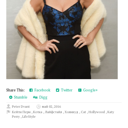
Share This:
Facebook
Twitter
Google+
Stumble
Digg
Peter Dvant
май 02, 2016
Кейти Пери
,
Котка
,
Лайфстайл
,
Холивуд
,
Cat
,
Hollywood
,
Katy
Perry
,
LifeStyle