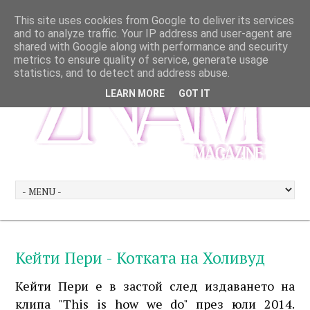
This site uses cookies from Google to deliver its services
and to analyze traffic. Your IP address and user-agent are
shared with Google along with performance and security
metrics to ensure quality of service, generate usage
statistics, and to detect and address abuse.
LEARN MORE
GOT IT
Кейти Пери - Котката на Холивуд
Кейти Пери е в застой след издаването на
клипа "This is how we do" през юли 2014.