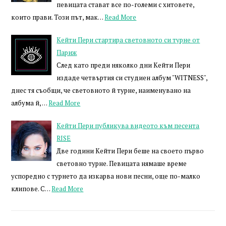
певицата стават все по-големи с хитовете,
които прави. Този път, мак…
Read More
Кейти Пери стартира световното си турне от
Париж
След като преди няколко дни Кейти Пери
издаде четвъртия си студиен албум "WITNESS",
днес тя съобщи, че световното й турне, наименувано на
албума й, …
Read More
Кейти Пери публикува видеото към песента
RISE
Две години Кейти Пери беше на своето първо
световно турне. Певицата нямаше време
успоредно с турнето да изкарва нови песни, още по-малко
клипове. С…
Read More