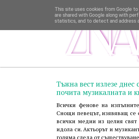
This site uses cookies from Google to d
are shared with Google along with perf
statistics, and to detect and address 
Тъжна вест излезе днес 
почита музикалната и к
Всички фенове на изпълните
Снощи певецът, изявяващ се 
всички медии из целия свят 
идола си. Актьорът и музикан
голяма следа от съществуванет