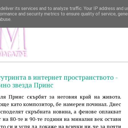
eliver its services and to analyze traffic. Your IP address and 
ormance and security metrics to ensure quality of service, gen
abuse.
МЕНЮ
ИНФОР
сутринта в интернет пространството -
ино звезда Принс
ля Принс скърбят за неговия край на живота.
още като композитор, бе намерен починал. Днес
споделят скръбната новина, а фенове оплакват
т на 80-те и 90-те години на миналия век остави
о си и успя да докаже на всички ни, че за почти