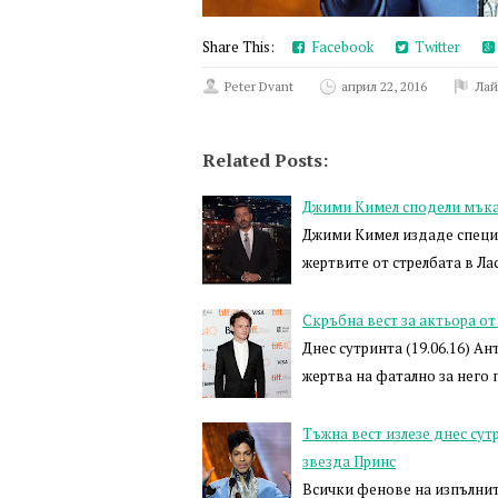
Share This:
Facebook
Twitter
Peter Dvant
април 22, 2016
Лай
Related Posts:
Джими Кимел сподели мъкат
Джими Кимел издаде специа
жертвите от стрелбата в Ла
Скръбна вест за актьора 
Днес сутринта (19.06.16) Ан
жертва на фатално за него
Тъжна вест излезе днес сут
звезда Принс
Всички фенове на изпълнит