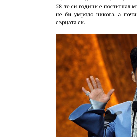
58-те си години е постигнал 
не би умряло никога, а поч
сърцата си.