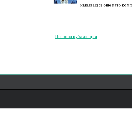
изявяващ се още като комп
По-нова публикация