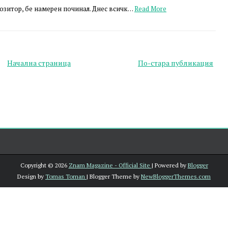
озитор, бе намерен починал. Днес всичк…
Read More
Начална страница
По-стара публикация
Copyright ©
2026
Znam Magazine - Official Site
| Powered by
Blogger
Design by
Tomas Toman
| Blogger Theme by
NewBloggerThemes.com