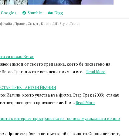
Google+
Stumble
Digg
фстайл
,
Принс
,
Смърт
,
Death
,
LifeStyle
,
Prince
а си около Вегас
лен епизод от своето предавана, което бе посветено на
с Вегас. Трагедията е истински голяма и все…
Read More
от СТАР ТРЕК - АНТОН ЙЕЛЧИН
тон Йелчин, който участва във филма Стар Трек (2009), станал
 пътнотранспортно произшествие. Пол…
Read More
ринта в интернет пространството - почита музикалната и кино
еля Принс скърбят за неговия край на живота. Снощи певецът,