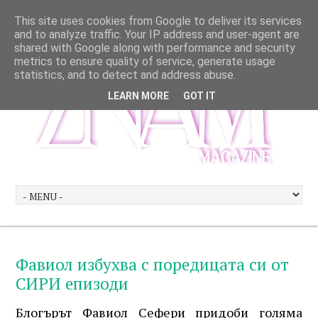
This site uses cookies from Google to deliver its services
and to analyze traffic. Your IP address and user-agent are
shared with Google along with performance and security
metrics to ensure quality of service, generate usage
statistics, and to detect and address abuse.
LEARN MORE
GOT IT
Фавиол избухва с поредицата си от
СИРИ епизоди
Блогърът Фавиол Сефери придоби голяма