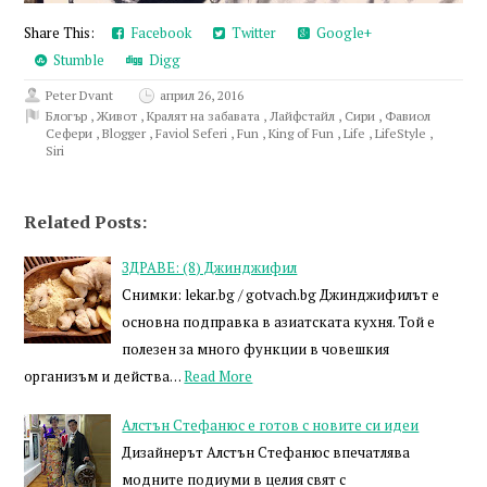
Share This:
Facebook
Twitter
Google+
Stumble
Digg
Peter Dvant
април 26, 2016
Блогър
,
Живот
,
Кралят на забавата
,
Лайфстайл
,
Сири
,
Фавиол
Сефери
,
Blogger
,
Faviol Seferi
,
Fun
,
King of Fun
,
Life
,
LifeStyle
,
Siri
Related Posts:
ЗДРАВЕ: (8) Джинджифил
Снимки: lekar.bg / gotvach.bg Джинджифилът е
основна подправка в азиатската кухня. Той е
полезен за много функции в човешкия
организъм и действа…
Read More
Алстън Стефанюс е готов с новите си идеи
Дизайнерът Алстън Стефанюс впечатлява
модните подиуми в целия свят с