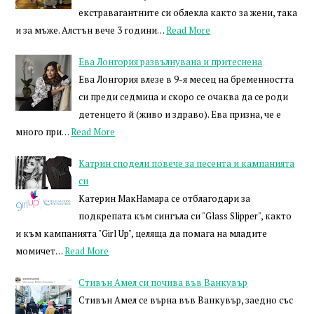
екстравагантните си облекла както за жени, така
и за мъже. Алстън вече 3 години…
Read More
Ева Лонгория развълнувана и притеснена
Ева Лонгория влезе в 9-я месец на бременността
си преди седмица и скоро се очаква да се роди
детенцето й (живо и здраво). Ева призна, че е
много при…
Read More
Катрин сподели повече за песента и кампанията
си
Катерин МакНамара се отблагодари за
подкрепата към сингъла си "Glass Slipper", както
и към кампанията "Girl Up", целяща да помага на младите
момичет…
Read More
Стивън Амел си почива във Ванкувър
Стивън Амел се върна във Ванкувър, заедно със