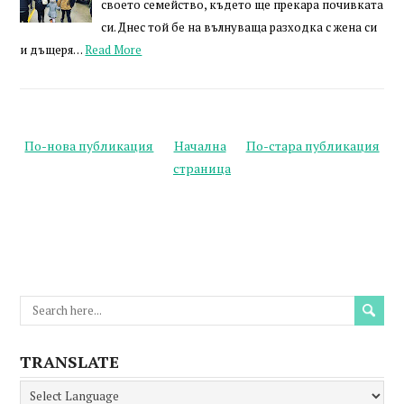
своето семейство, където ще прекара почивката
си. Днес той бе на вълнуваща разходка с жена си
и дъщеря…
Read More
По-нова публикация
Начална
По-стара публикация
страница
TRANSLATE