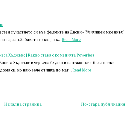
ан
естен с участието си във филмите на Дисни - "Училищен мюзикъл"
а на Тарзан. Забавата го вкара в…
Read More
еса Хъджънс | Какво става с комедията Powerless
а Ванеса Хъджънс в червена блузка и панталонки с бели шарки.
 дома си, но най-вече отишла до маг…
Read More
Начална страница
По-стара публикация