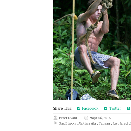
Share This:
Facebook
Twitter
Peter Dvant
март 06, 2016
Зак Ефрон
,
Лайфстайл
,
Тарзан
,
Just Jared
,