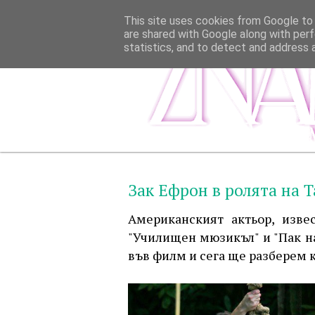
This site uses cookies from Google to d
are shared with Google along with perf
statistics, and to detect and address 
Зак Ефрон в ролята на 
Американският актьор, изве
"Училищен мюзикъл" и "Пак на 
във филм и сега ще разберем к