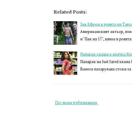
Related Posts:
Зак Ефрон в ролята на Тарз
Американският актьор, изв
и "Пак на 17", влиза в ролят
Папарак хваща в крачка Ван
Папарак на Just Jared хван
Ванеса пазарувала стоки за
По-нова публикация