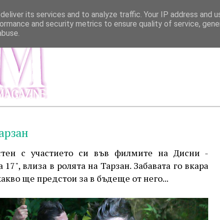
eliver its services and to analyze traffic. Your IP address and 
ormance and security metrics to ensure quality of service, gen
abuse.
МЕНЮ
ИНФОР
Тарзан
стен с участието си във филмите на Дисни -
17", влиза в ролята на Тарзан. Забавата го вкара
акво ще предстои за в бъдеще от него...