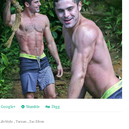
Google+
Stumble
Digg
LifeStyle
,
Tarzan
,
Zac Efron