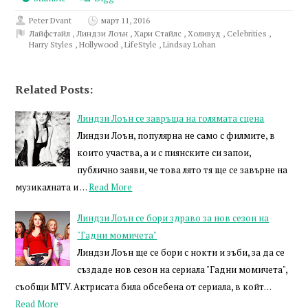
Peter Dvant
март 11, 2016
Лайфстайл
,
Линдзи Лоън
,
Хари Стайлс
,
Холивуд
,
Celebrities
,
Harry Styles
,
Hollywood
,
LifeStyle
,
Lindsay Lohan
Related Posts:
Линдзи Лоън се завръща на голямата сцена
Линдзи Лоън, популярна не само с филмите, в
които участва, а и с пиянските си запои,
публично заяви, че това лято тя ще се завърне на
музикалната и …
Read More
Линдзи Лоън се бори здраво за нов сезон на
"Гадни момичета"
Линдзи Лоън ще се бори с нокти и зъби, за да се
създаде нов сезон на сериала "Гадни момичета",
съобщи MTV. Актрисата била обсебена от сериала, в койт…
Read More