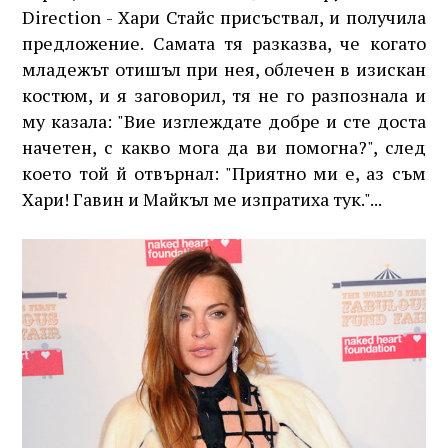
Direction - Хари Стайс присъствал, и получила
предложение. Самата тя разказва, че когато
младежът отишъл при нея, облечен в изискан
костюм, и я заговорил, тя не го разпознала и
му казала: "Вие изглеждате добре и сте доста
начетен, с какво мога да ви помогна?", след
което той й отвърнал: "Приятно ми е, аз съм
Хари! Гавин и Майкъл ме изпратиха тук."...