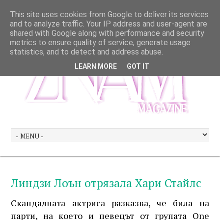
This site uses cookies from Google to deliver its services
and to analyze traffic. Your IP address and user-agent are
shared with Google along with performance and security
metrics to ensure quality of service, generate usage
statistics, and to detect and address abuse.
LEARN MORE
GOT IT
Линдзи Лоън отрязала Хари Стайлс
Скандалната актриса разказва, че била на
парти, на което и певецът от групата One