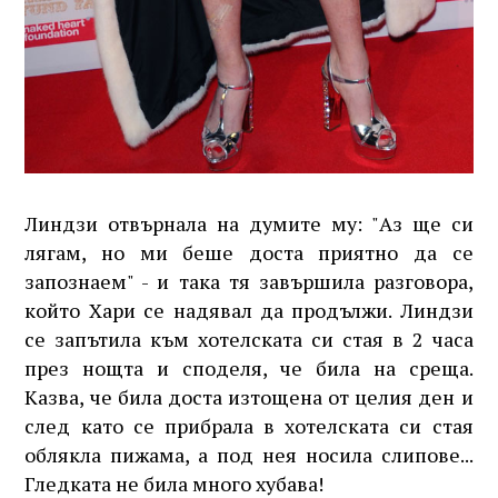
Линдзи отвърнала на думите му: "Аз ще си
лягам, но ми беше доста приятно да се
запознаем" - и така тя завършила разговора,
който Хари се надявал да продължи. Линдзи
се запътила към хотелската си стая в 2 часа
през нощта и споделя, че била на среща.
Казва, че била доста изтощена от целия ден и
след като се прибрала в хотелската си стая
облякла пижама, а под нея носила слипове...
Гледката не била много хубава!