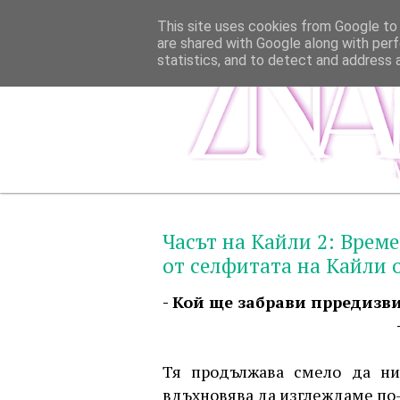
This site uses cookies from Google to d
are shared with Google along with perf
statistics, and to detect and address 
Часът на Кайли 2: Време
от селфитата на Кайли 
- Кой ще забрави прредизв
Тя продължава смело да ни 
вдъхновява да изглеждаме по-