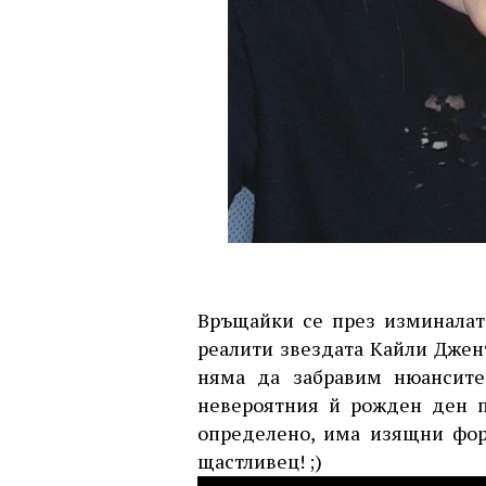
Връщайки се през изминалат
реалити звездата Кайли Дже
няма да забравим нюансите
невероятния й рожден ден п
определено, има изящни фор
щастливец! ;)