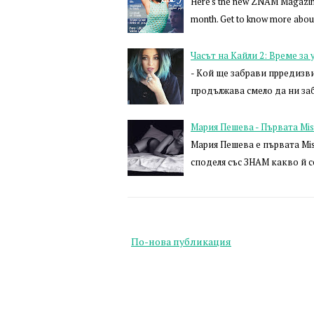
Here's the new ZNAM Magazine i
month. Get to know more about
Часът на Кайли 2: Време за
- Кой ще забрави прредизви
продължава смело да ни заб
Мария Пешева - Първата Mis
Мария Пешева е първата Miss
споделя със ЗНАМ какво й с
По-нова публикация