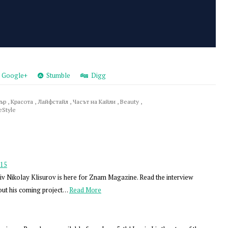
Google+
Stumble
Digg
нър
,
Красота
,
Лайфстайл
,
Часът на Кайли
,
Beauty
,
eStyle
015
v Nikolay Klisurov is here for Znam Magazine. Read the interview
ut his coming project…
Read More