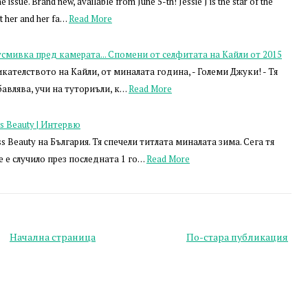
ssue. Brand new, available from June 5-th! Jessie J is the star of the
 her and her fa…
Read More
 усмивка пред камерата... Спомени от селфитата на Кайли от 2015
кателството на Кайли, от миналата година, - Големи Джуки! - Тя
авлява, учи на туториъли, к…
Read More
s Beauty | Интервю
 Beauty на България. Тя спечели титлата миналата зима. Сега тя
е е случило през последната 1 го…
Read More
Начална страница
По-стара публикация