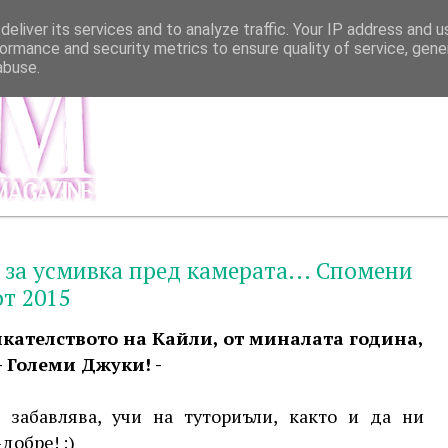
eliver its services and to analyze traffic. Your IP address and 
ormance and security metrics to ensure quality of service, gen
abuse.
МЕНЮ
ИНФОР
 за усмивка пред камерата... Спомени
от 2015
икателството на Кайли, от миналата година,
- Големи Джуки! -
забавлява, учи на туториъли, както и да ни
добре! :)