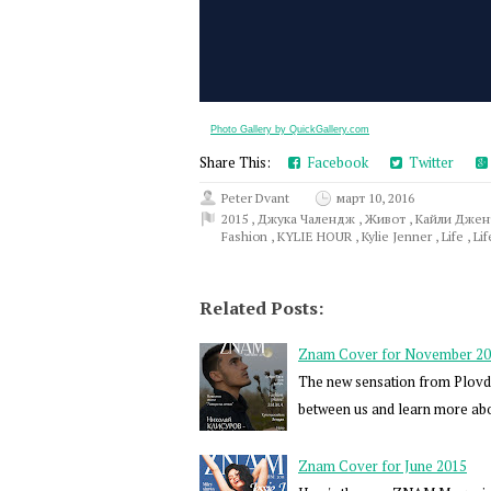
Photo Gallery by QuickGallery.com
Share This:
Facebook
Twitter
Peter Dvant
март 10, 2016
2015
,
Джука Чалендж
,
Живот
,
Кайли Дже
Fashion
,
KYLIE HOUR
,
Kylie Jenner
,
Life
,
Lif
Related Posts:
Znam Cover for November 2
The new sensation from Plovdi
between us and learn more abo
Znam Cover for June 2015