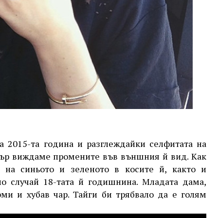
а 2015-та година и разглеждайки селфитата на
нър виждаме промените във външния й вид. Как
 на синьото и зеленото в косите й, както и
о случай 18-тата й годишнина. Младата дама,
ми и хубав чар. Тайги би трябвало да е голям