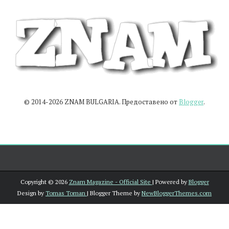
© 2014-2026 ZNAM BULGARIA. Предоставено от
Blogger
.
Copyright ©
2026
Znam Magazine - Official Site
| Powered by
Blogger
Design by
Tomas Toman
| Blogger Theme by
NewBloggerThemes.com