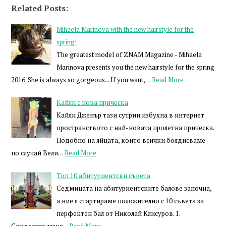
Related Posts:
Mihaela Marinova with the new hairstyle for the
spring!
The greatest model of ZNAM Magazine - Mihaela
Marinova presents you the new hairstyle for the spring
2016. She is always so gorgeous... If you want,…
Read More
Кайли с нова прическа
Кайли Дженър тази сутрин избухна в интернет
пространството с най-новата пролетна прическа.
Подобно на яйцата, които всички боядисваме
по случай Вели…
Read More
Топ 10 абитуриентски съвета
Седмицата на абитуриентските балове започна,
а ние я стартираме положително с 10 съвета за
перфектен бал от Николай Клисуров. 1.