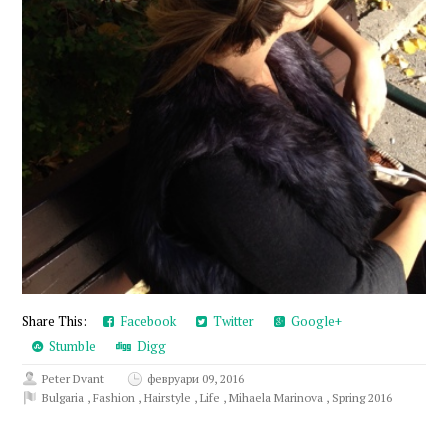
Share This:
Facebook
Twitter
Google+
Stumble
Digg
Peter Dvant
февруари 09, 2016
Bulgaria
,
Fashion
,
Hairstyle
,
Life
,
Mihaela Marinova
,
Spring 2016