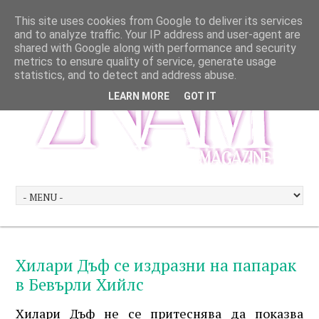
This site uses cookies from Google to deliver its services
and to analyze traffic. Your IP address and user-agent are
shared with Google along with performance and security
metrics to ensure quality of service, generate usage
statistics, and to detect and address abuse.
LEARN MORE
GOT IT
Хилари Дъф се издразни на папарак
в Бевърли Хийлс
Хилари Дъф не се притеснява да показва