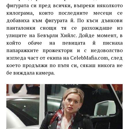
фигурата си пред всички, въпреки няколкото
килограма, които последните месеци се
добавиха към фигурата й. По къси дънкови
панталонки снощи тя се разхождаше из
улиците на Бевърли Хийлс. Дойде момент, в
който обаче на певицата й писнаха
папаражките прожектори и с недоволство
изгледа част от екипа на CelebMafia.com, след
което продължи по пътя си, сякаш никога не
бе виждала камера.