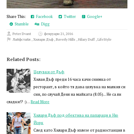
Share This:
Facebook
Twitter
Google+
Stumble
Digg
Peter Dvant
февруари 21, 2016
Лайфстайл
,
Хилари Дъф
,
Baverly Hills
,
Hilary Duff
,
LifeStyle
Related Posts:
Целувки от Дъф
Хилаи Дъф преди 16 часа качи снимка от
ресторант, в който тя дава целувка на малкия си
син, по случай Деня на майката (8.05)... Не са ли
сладки!? :)…
Read More
Хилари Дъф под обектива на папараци в Ню
Йорк
След като Хилари Дъф излезе от радиостанция в