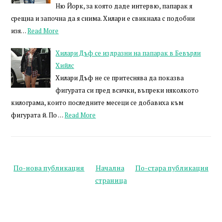
Ню Йорк, за която даде интервю, папарак я
срещна и започна да я снима. Хилари е свикнала с подобни
изя…
Read More
Хилари Дъф се издразни на папарак в Бевърли
Хийлс
Хилари Дъф не се притеснява да показва
фигурата си пред всички, въпреки няколкото
килограма, които последните месеци се добавиха към
фигурата й. По …
Read More
По-нова публикация
Начална
По-стара публикация
страница