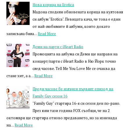
Нова корица на Erotica
Мадона сподели обновената корица на култовия
си албум "Erotica". Певицата кача, че това е един
от най-любимите й албуми, които докато
записвала била…
Read More
Деми на парти с iHeart Radio
Промоцията на албума си Деми ще направи на
концерт/парти с iHeart Radio в Ню Йорк точно
след часове. Tell Me You Love Me се очаква да
стане хит, а а…
Read More
Преди часове бе излъчен първият епизод на
Family Guy сезон 16
"Family Guy" стартира 16-я си сезон ден по-рано.
През юли тази година FOX съобщи, че на 2
октомври ще стартира отново предаването, но за изненада
на…
Read More