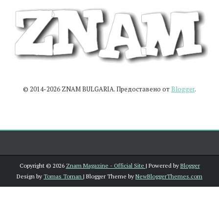
© 2014-2026 ZNAM BULGARIA. Предоставено от
Blogger
.
Copyright ©
2026
Znam Magazine - Official Site
| Powered by
Blogger
Design by
Tomas Toman
| Blogger Theme by
NewBloggerThemes.com