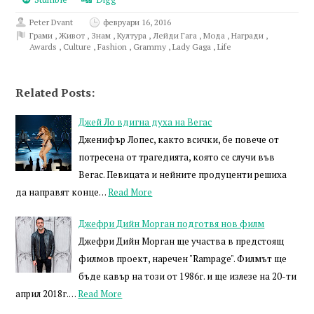
Peter Dvant
февруари 16, 2016
Грами
,
Живот
,
Знам
,
Култура
,
Лейди Гага
,
Мода
,
Награди
,
Awards
,
Culture
,
Fashion
,
Grammy
,
Lady Gaga
,
Life
Related Posts:
Джей Ло вдигна духа на Вегас
Дженифър Лопес, както всички, бе повече от
потресена от трагедията, която се случи във
Вегас. Певицата и нейните продуценти решиха
да направят конце…
Read More
Джефри Дийн Морган подготвя нов филм
Джефри Дийн Морган ще участва в предстоящ
филмов проект, наречен "Rampage". Филмът ще
бъде кавър на този от 1986г. и ще излезе на 20-ти
април 2018г.…
Read More