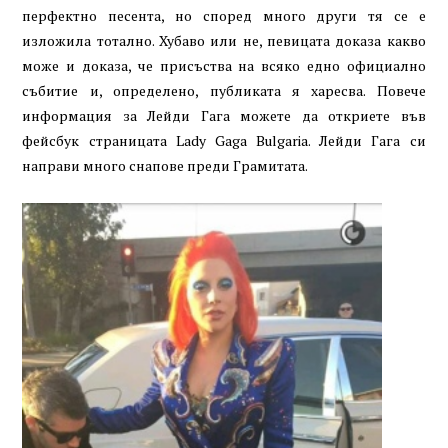
перфектно песента, но според много други тя се е
изложила тотално. Хубаво или не, певицата доказа какво
може и доказа, че присъства на всяко едно официално
събитие и, определено, публиката я харесва. Повече
информация за Лейди Гага можете да откриете във
фейсбук страницата Lady Gaga Bulgaria. Лейди Гага си
направи много снапове преди Грамитата.