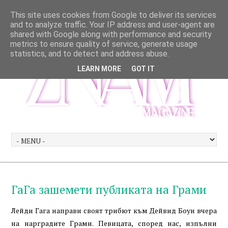
This site uses cookies from Google to deliver its services
and to analyze traffic. Your IP address and user-agent are
shared with Google along with performance and security
metrics to ensure quality of service, generate usage
statistics, and to detect and address abuse.
LEARN MORE
GOT IT
ГаГа зашемети публиката на Грами
Лейди Гага направи своят трибют към Дейвид Боуи вчера
на нарградите Грами. Певицата, според нас, изпълни