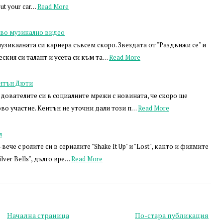
out your car…
Read More
ово музикално видео
зикалната си кариера съвсем скоро. Звездата от "Раздвижи се" и
ския си талант и усета си към та…
Read More
ентън Дюти
дователите си в социалните мрежи с новината, че скоро ще
во участие. Кентън не уточни дали този п…
Read More
л
ече с ролите си в сериалите "Shake It Up" и "Lost", както и филмите
ilver Bells", дълго вре…
Read More
Начална страница
По-стара публикация