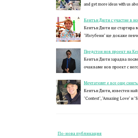
and get more ideas with us ab
Кентън Дюти с участие в н
Кентън Дюти ще стартира му
"Изгубени" ще докаже певче
Предстои нов проект на К
Кентън Дюти зарадва после
очакваме нов проект с него
Мечтателят е все още сингъ
Кентън Дюти, известен най-в
"Contest", "Amazing Love" и "S
По-нова публикация