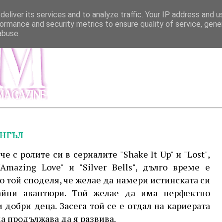
eliver its services and to analyze traffic. Your IP address and 
ormance and security metrics to ensure quality of service, gen
abuse.
МЕНЮ
ИНФОР
ингъл
 с ролите си в сериалите "Shake It Up" и "Lost",
Amazing Love" и "Silver Bells", дълго време е
то той споделя, че желае да намери истинската си
айни авантюри. Той желае да има перфектно
 добри деца. Засега той се е отдал на кариерата
да продължава да я развива.