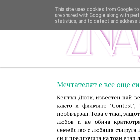
This site uses cookies from Google to d
are shared with Google along with perf
statistics, and to detect and address 
Мечтателят е все още с
Кентън Дюти, известен най-вече
както и филмите "Contest", "
необвързан. Това е така, защо
любов и не обича краткотр
семейство с любяща съпруга и
си и предпочита на този етап 