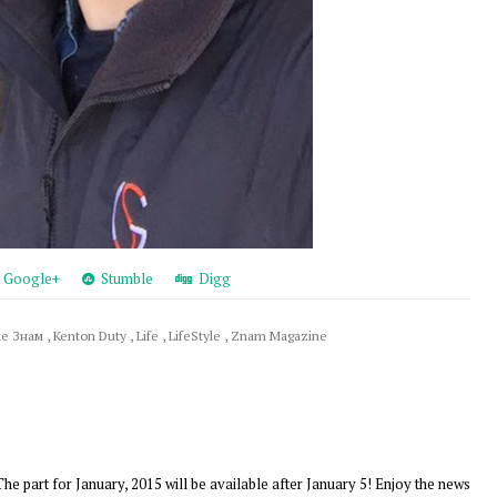
Google+
Stumble
Digg
ие Знам
,
Kenton Duty
,
Life
,
LifeStyle
,
Znam Magazine
 part for January, 2015 will be available after January 5! Enjoy the news