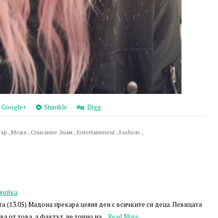
Google+
Stumble
Digg
нър
,
Мода
,
Списание Знам
,
Entertainment
,
Fashion
,
тлийка
а (13.05) Мадона прекара целия ден с всичките си деца. Певицата
а от това, а фактът, че точно на…
Read More