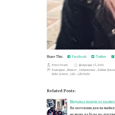
Share This:
Facebook
Twitter
Peter Dvant
февруари 15, 2016
България
,
Живот
,
Забавление
,
Кайли Дже
Kylie Jenner
,
Life
,
LifeStyle
Related Posts:
Мадона е повече от късме
На световния ден на майкат
не може да бъде по-щастлив