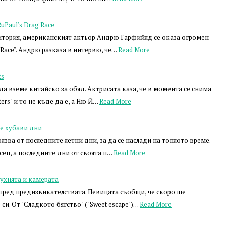
Paul's Drag Race
дитория, американският актьор Андрю Гарфийлд се оказа огромен
 Race". Андрю разказа в интервю, че…
Read More
ts
да вземе китайско за обяд. Актрисата каза, че в момента се снима
ers" и то не къде да е, а Ню Й…
Read More
е хубави дни
зва от последните летни дни, за да се наслади на топлото време.
ец, а последните дни от своята п…
Read More
кухнята и камерата
пред предизвикателствата. Певицата съобщи, че скоро ще
си. От "Сладкото бягство" ("Sweet escape")…
Read More