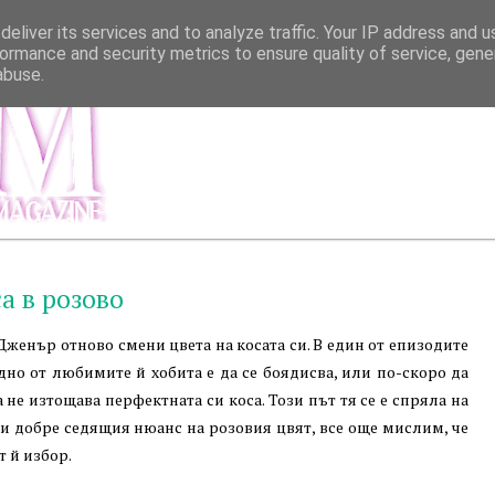
eliver its services and to analyze traffic. Your IP address and 
ormance and security metrics to ensure quality of service, gen
abuse.
МЕНЮ
ИНФОР
а в розово
женър отново смени цвета на косата си. В един от епизодите
 едно от любимите й хобита е да се боядисва, или по-скоро да
не изтощава перфектната си коса. Този път тя се е спряла на
ки добре седящия нюанс на розовия цвят, все още мислим, че
т й избор.