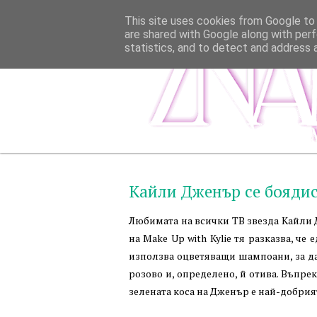
This site uses cookies from Google to d
are shared with Google along with perf
statistics, and to detect and address 
Кайли Дженър се боядис
Любимата на всички ТВ звезда Кайли Д
на Make Up with Kylie тя разказва, че
използва оцветяващи шампоани, за да 
розово и, определено, й отива. Въпре
зелената коса на Дженър е най-добрия